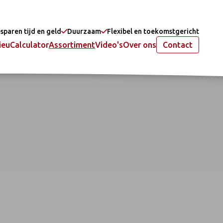
sparen tijd en geld
Duurzaam
Flexibel en toekomstgericht
ieu
Calculator
Assortiment
Video's
Over ons
Contact