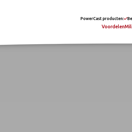
PowerCast producten:
Be
Voordelen
Mil